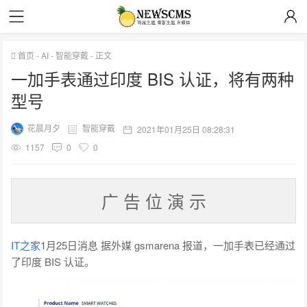
首页
-
AI
-
智能穿戴
-
正文
一加手表通过印度 BIS 认证，将有两种
型号
花晨月夕
智能穿戴
2021年01月25日 08:28:31
1157
0
0
广 告 位 演 示
IT之家
1月25日消息 据外媒 gsmarena 报道，
一加手表已经通过
了印度 BIS 认证
。