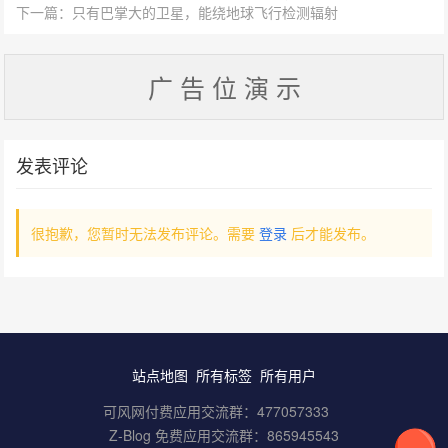
下一篇：只有巴掌大的卫星，能绕地球飞行检测辐射
广 告 位 演 示
发表评论
很抱歉，您暂时无法发布评论。需要
登录
后才能发布。
站点地图
所有标签
所有用户
可风网付费应用交流群：
477057333
Z-Blog 免费应用交流群：
865945543