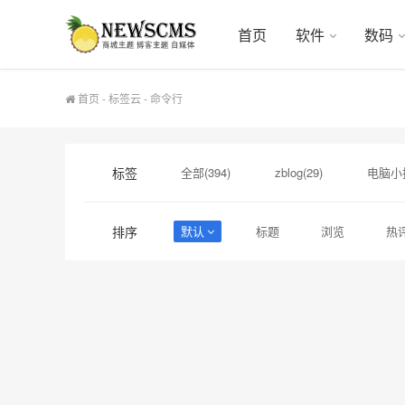
首页
软件
数码
首页
-
标签云
- 命令行
标签
全部(394)
zblog(29)
电脑小技
网络技术(9)
注册表(7)
命令行
排序
默认
标题
浏览
热
chrome(3)
VBS(3)
windows