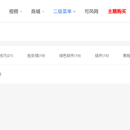
视频
商城
二级菜单
可风网
主题购买
巧(21)
批处理(19)
绿色软件(19)
插件(15)
教程(
(3)
模板(3)
破解(3)
电脑小知识(3)
固态硬盘(3
评
(3)
水果(2)