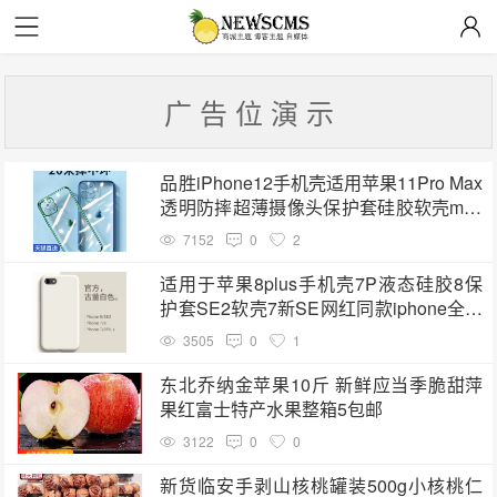
广 告 位 演 示
品胜iPhone12手机壳适用苹果11Pro Max
透明防摔超薄摄像头保护套硅胶软壳mini
外壳镜头全包男潮网红por新款女
7152
0
2
适用于苹果8plus手机壳7P液态硅胶8保
护套SE2软壳7新SE网红同款iphone全包
防摔七保护壳八潮牌9抖音男简约女
3505
0
1
东北乔纳金苹果10斤 新鲜应当季脆甜萍
果红富士特产水果整箱5包邮
3122
0
0
新货临安手剥山核桃罐装500g小核桃仁