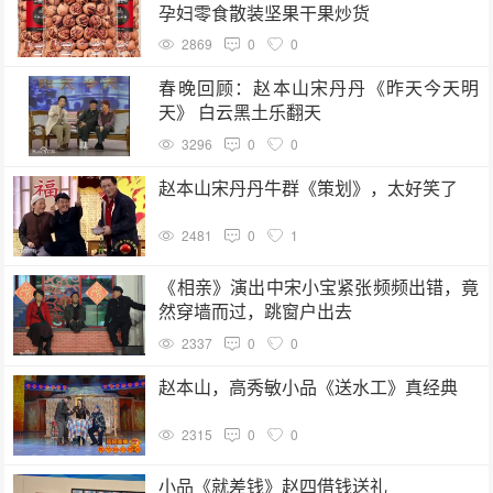
孕妇零食散装坚果干果炒货
2869
0
0
春晚回顾：赵本山宋丹丹《昨天今天明
天》 白云黑土乐翻天
3296
0
0
赵本山宋丹丹牛群《策划》，太好笑了
2481
0
1
《相亲》演出中宋小宝紧张频频出错，竟
然穿墙而过，跳窗户出去
2337
0
0
赵本山，高秀敏小品《送水工》真经典
2315
0
0
小品《就差钱》赵四借钱送礼