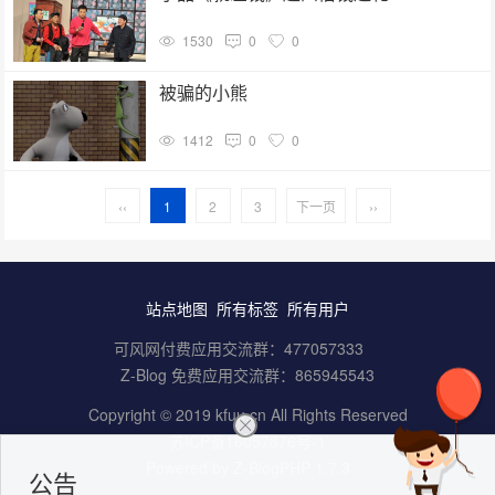
1530
0
0
被骗的小熊
1412
0
0
‹‹
1
2
3
下一页
››
站点地图
所有标签
所有用户
可风网付费应用交流群：
477057333
Z-Blog 免费应用交流群：
865945543
Copyright © 2019 kfuu.cn All Rights Reserved
苏ICP备16057876号-1
Powered by
Z-BlogPHP 1.7.3
公告