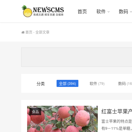
首页
软件
数码
首页
- 全部文章
分类
全部
软件
数码
(394)
(79)
(16
红富士苹果
食品
富士苹果的特点是
有9－11%是单