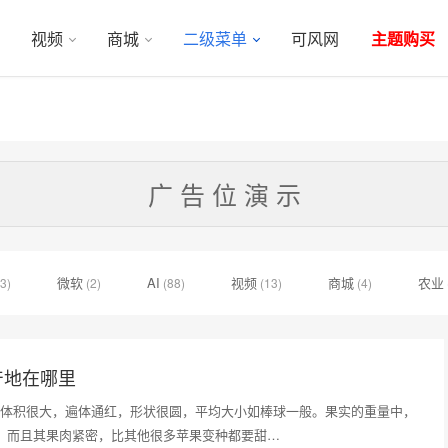
视频
商城
二级菜单
可风网
主题购买
广 告 位 演 示
微软
AI
视频
商城
农业
3)
(2)
(88)
(13)
(4)
产地在哪里
体积很大，遍体通红，形状很圆，平均大小如棒球一般。果实的重量中，
糖，而且其果肉紧密，比其他很多苹果变种都要甜…