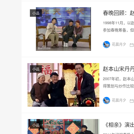
春晚回顾：
小品
1998年11月
参加春晚筹备，但
花晨月夕
赵本山宋丹
小品
2007年初，赵
得策划与炒作比较
花晨月夕
《相亲》演
小品