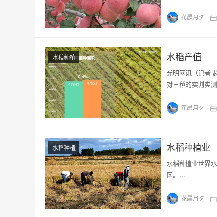
花晨月夕
水稻产值
水稻种植
光明网讯（记者 
对早稻的实割实测
花晨月夕
水稻种植业
水稻种植
水稻种植业世界水
区。…
花晨月夕