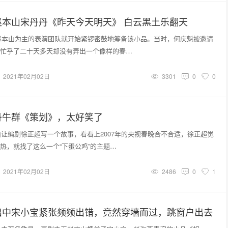
赵本山宋丹丹《昨天今天明天》 白云黑土乐翻天
，以赵本山为主的表演团队就开始紧锣密鼓地筹备该小品。当时，何庆魁被邀请
忙乎了二十天多天却没有弄出一个像样的春…
2021年02月02日
3301
0
0
丹牛群《策划》，太好笑了
本山让编剧徐正超写一个故事，看看上2007年的央视春晚合不合适，徐正超觉
热，就找了这么一个“下蛋公鸡”的主题…
2021年02月02日
2486
0
1
出中宋小宝紧张频频出错，竟然穿墙而过，跳窗户出去