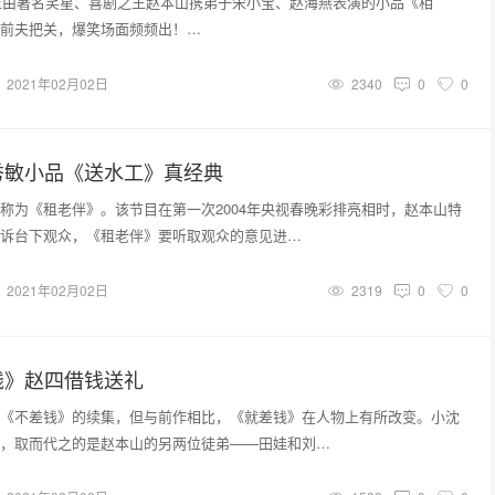
晚上由著名笑星、喜剧之王赵本山携弟子宋小宝、赵海燕表演的小品《相
前夫把关，爆笑场面频频出！…
2021年02月02日
2340
0
0
秀敏小品《送水工》真经典
称为《租老伴》。该节目在第一次2004年央视春晚彩排亮相时，赵本山特
诉台下观众，《租老伴》要听取观众的意见进…
2021年02月02日
2319
0
0
钱》赵四借钱送礼
《不差钱》的续集，但与前作相比，《就差钱》在人物上有所改变。小沈
，取而代之的是赵本山的另两位徒弟——田娃和刘…