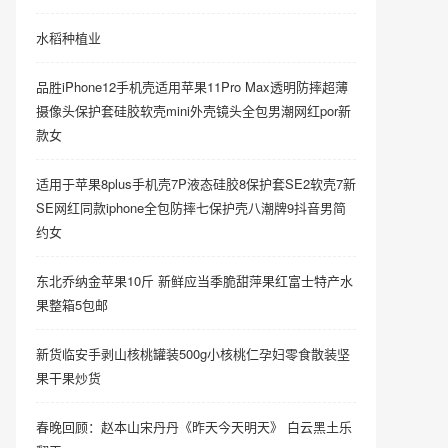
水稻种植业
品胜iPhone12手机壳适用苹果11Pro Max透明防摔超薄
摄像头保护套硅胶软壳mini外壳镜头全包男潮网红por新
款女
适用于苹果8plus手机壳7P液态硅胶8保护套SE2软壳7新
SE网红同款iphone全包防摔七保护壳八潮牌9抖音男简
约女
东北乔纳金苹果10斤 新鲜应当季脆甜萍果红富士特产水
果整箱5包邮
新货临安手剥山核桃罐装500g小核桃仁孕妇零食散装坚
果干果炒货
春晚回顾：赵本山宋丹丹《昨天今天明天》 白云黑土乐