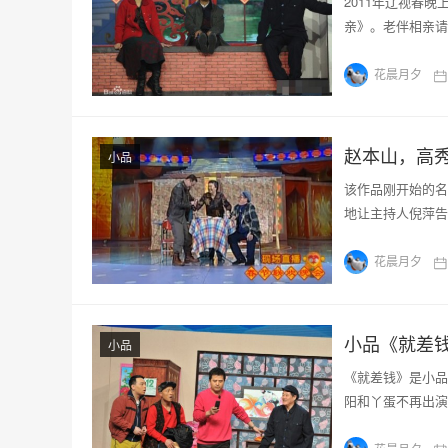
2011年辽视春
亲》。老伴相亲请
花晨月夕
赵本山，高
小品
该作品刚开始的名
地让主持人倪萍告
花晨月夕
小品《就差
小品
《就差钱》是小品
阳和丫蛋不再出演