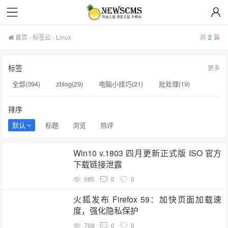
首页
-
标签云
- Linux
共
2
篇
标签
更多
全部(394)
zblog(29)
电脑小技巧(21)
批处理(19)
绿色软件(19)
插件(15)
教程(14)
HTML(13)
排序
脚本(12)
网络技术(9)
注册表(7)
Linux(3)
模板(3)
默认
标题
浏览
热评
破解(3)
电脑小知识(3)
命令行(3)
固态硬盘(3)
Win10 v.1803 四月更新正式版 ISO 官方
SSD(3)
chrome(3)
VBS(3)
windows(3)
水果(2)
下载链接泄露
985
0
0
火狐发布 Firefox 59：加快页面加载速
度，强化隐私保护
768
0
0