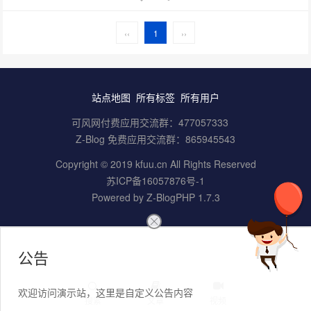
‹‹
1
››
站点地图
所有标签
所有用户
可风网付费应用交流群：
477057333
Z-Blog 免费应用交流群：
865945543
Copyright © 2019 kfuu.cn All Rights Reserved
苏ICP备16057876号-1
Powered by
Z-BlogPHP 1.7.3
公告
欢迎访问演示站，这里是自定义公告内容
搜索
文章
视频