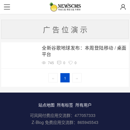
广 告 位 演 示
全新谷歌地球发布：本周登陆移动 / 桌面
平台
745
0
0
‹‹
1
››
站点地图
所有标签
所有用户
可风网付费应用交流群：
477057333
Z-Blog 免费应用交流群：
865945543